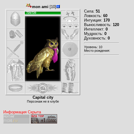
mon ami
[10]
Сила:
51
720/720
Ловкость:
60
Интуиция:
170
Выносливость:
120
Интеллект:
0
Мудрость:
0
Духовность:
0
Уровень: 10
Место рождения:
Capital city
Персонаж не в клубе
Информация Скрыта