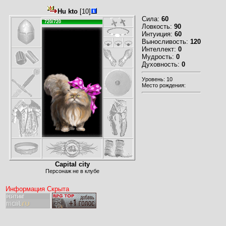
Hu kto
[10]
Сила:
60
720/720
Ловкость:
90
Интуиция:
60
Выносливость:
120
Интеллект:
0
Мудрость:
0
Духовность:
0
Уровень: 10
Место рождения:
Capital city
Персонаж не в клубе
Информация Скрыта