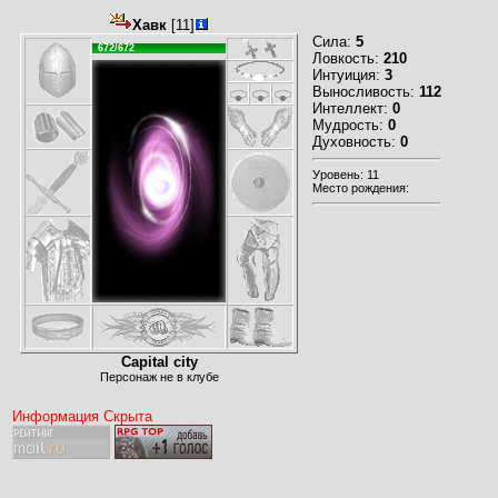
Хавк
[11]
Сила:
5
672/672
Ловкость:
210
Интуиция:
3
Выносливость:
112
Интеллект:
0
Мудрость:
0
Духовность:
0
Уровень: 11
Место рождения:
Capital city
Персонаж не в клубе
Информация Скрыта