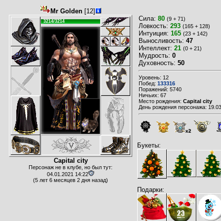
Mr Golden
[12]
Сила:
80
(9 + 71)
3214/3214
Ловкость:
293
(165 + 128)
Интуиция:
165
(23 + 142)
Выносливость:
47
Интеллект:
21
(0 + 21)
Мудрость:
0
Духовность:
50
Уровень: 12
Побед:
133316
Поражений: 5740
Ничьих: 67
Место рождения:
Capital city
День рождения персонажа: 19.03
x2
Букеты:
Capital city
Персонаж не в клубе, но был тут:
04.01.2021 14:22
(5 лет 6 месяцев 2 дня назад)
Подарки: