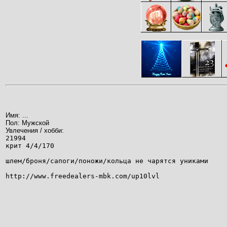
Имя: ...
Пол: Мужской
Увлечения / хобби:
21994
крит 4/4/170
шлем/броня/сапоги/поножи/кольца не чарятся униками
http://www.freedealers-mbk.com/up10lvl