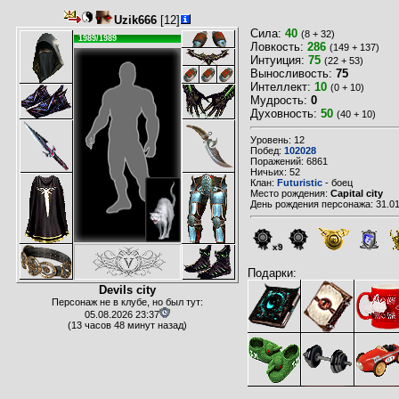
Uzik666
[12]
Сила:
40
(8 + 32)
1989/1989
Ловкость:
286
(149 + 137)
Интуиция:
75
(22 + 53)
Выносливость:
75
Интеллект:
10
(0 + 10)
Мудрость:
0
Духовность:
50
(40 + 10)
Уровень: 12
Побед:
102028
Поражений: 6861
Ничьих: 52
Клан:
Futuristic
- боец
Место рождения:
Capital city
День рождения персонажа: 31.01
x9
Подарки:
Devils city
Персонаж не в клубе, но был тут:
05.08.2026 23:37
(13 часов 48 минут назад)