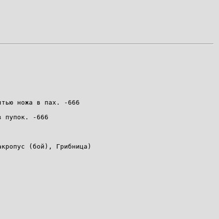
ятью ножа в пах. -666
в пупок. -666
акропус (бой), Грибница)