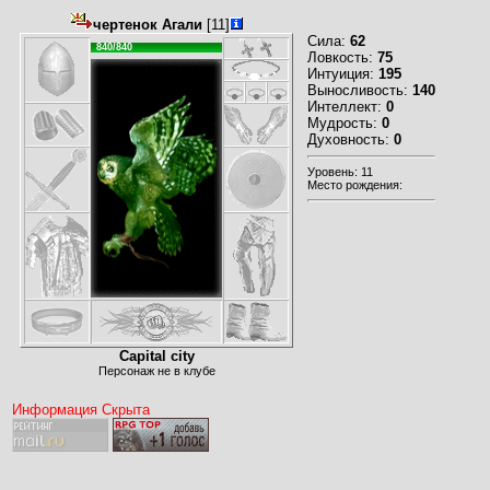
чертенок Агали
[11]
Сила:
62
840/840
Ловкость:
75
Интуиция:
195
Выносливость:
140
Интеллект:
0
Мудрость:
0
Духовность:
0
Уровень: 11
Место рождения:
Capital city
Персонаж не в клубе
Информация Скрыта