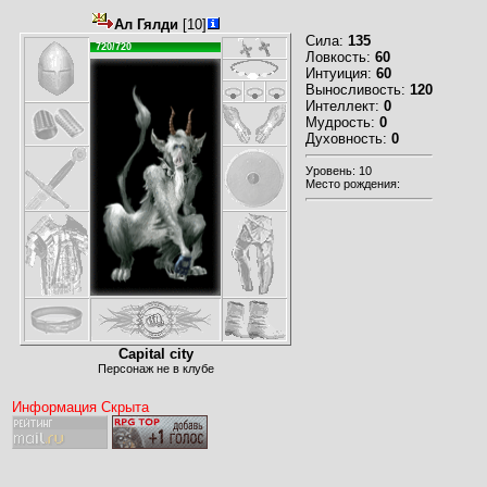
Ал Гялди
[10]
Сила:
135
720/720
Ловкость:
60
Интуиция:
60
Выносливость:
120
Интеллект:
0
Мудрость:
0
Духовность:
0
Уровень: 10
Место рождения:
Capital city
Персонаж не в клубе
Информация Скрыта