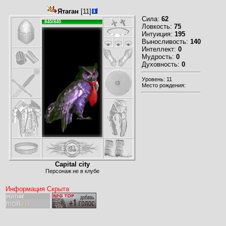
Ятаган
[11]
Сила:
62
840/840
Ловкость:
75
Интуиция:
195
Выносливость:
140
Интеллект:
0
Мудрость:
0
Духовность:
0
Уровень: 11
Место рождения:
Capital city
Персонаж не в клубе
Информация Скрыта