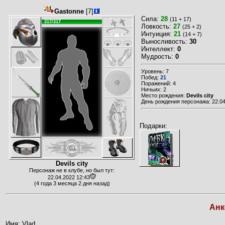
Gastonne
[7]
Сила:
28
(11 + 17)
317/317
Ловкость:
27
(25 + 2)
Интуиция:
21
(14 + 7)
Выносливость:
30
Интеллект:
0
Мудрость:
0
Уровень: 7
Побед:
21
Поражений: 4
Ничьих: 2
Место рождения:
Devils city
День рождения персонажа: 22.04
Подарки:
Devils city
Персонаж не в клубе, но был тут:
22.04.2022 12:43
(4 года 3 месяца 2 дня назад)
Анк
Имя: Vlad