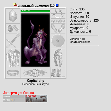
анальный археолог
[10]
Сила:
135
720/720
Ловкость:
60
Интуиция:
60
Выносливость:
120
Интеллект:
0
Мудрость:
0
Духовность:
0
Уровень: 10
Место рождения:
Capital city
Персонаж не в клубе
Информация Скрыта