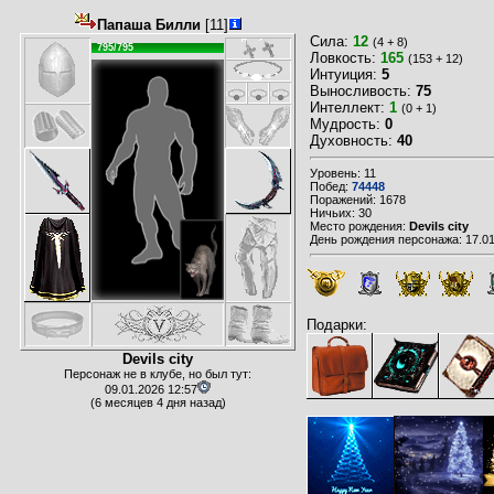
Папаша Билли
[11]
Сила:
12
(4 + 8)
795/795
Ловкость:
165
(153 + 12)
Интуиция:
5
Выносливость:
75
Интеллект:
1
(0 + 1)
Мудрость:
0
Духовность:
40
Уровень: 11
Побед:
74448
Поражений: 1678
Ничьих: 30
Место рождения:
Devils city
День рождения персонажа: 17.01
Подарки:
Devils city
Персонаж не в клубе, но был тут:
09.01.2026 12:57
(6 месяцев 4 дня назад)