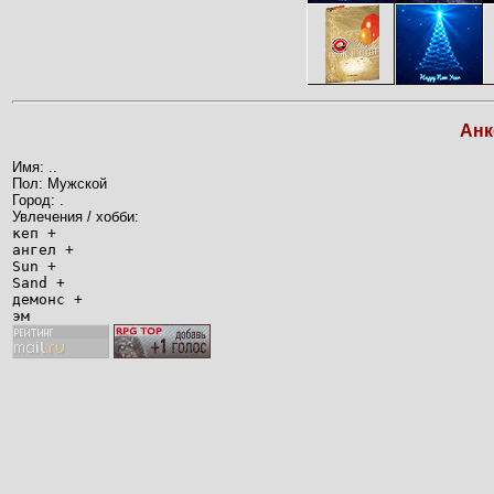
Анк
Имя: ..
Пол: Мужской
Город: .
Увлечения / хобби:
кеп +
ангел +
Sun +
Sand +
демонс +
эм