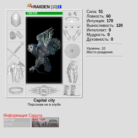
RAIIDEN
[10]
Сила:
51
720/720
Ловкость:
60
Интуиция:
170
Выносливость:
120
Интеллект:
0
Мудрость:
0
Духовность:
0
Уровень: 10
Место рождения:
Capital city
Персонаж не в клубе
Информация Скрыта