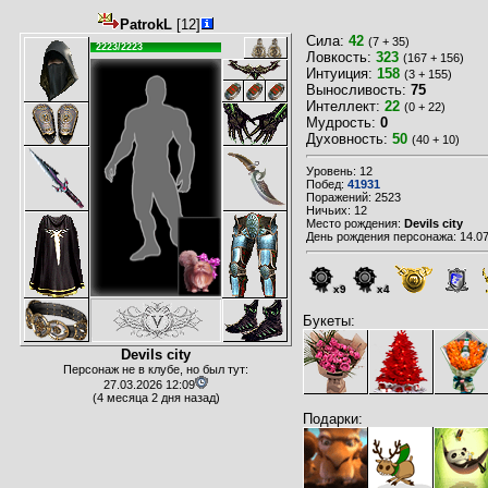
PatrokL
[12]
Сила:
42
(7 + 35)
2223/2223
Ловкость:
323
(167 + 156)
Интуиция:
158
(3 + 155)
Выносливость:
75
Интеллект:
22
(0 + 22)
Мудрость:
0
Духовность:
50
(40 + 10)
Уровень: 12
Побед:
41931
Поражений: 2523
Ничьих: 12
Место рождения:
Devils city
День рождения персонажа: 14.07
x9
x4
Букеты:
Devils city
Персонаж не в клубе, но был тут:
27.03.2026 12:09
(4 месяца 2 дня назад)
Подарки: