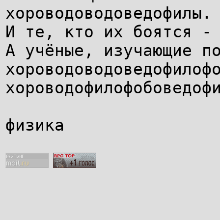
хороводоводоведофилы.
И те, кто их боятся -
А учёные, изучающие п
хороводоводоведофилоф
хороводофилофобоведоф
физика