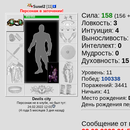
Susel2
[11]
Персонаж в заточении!
Сила:
158
(156 +
950/950
Ловкость:
3
Интуиция:
4
Выносливость
Интеллект:
0
Мудрость:
0
Духовность:
15
Уровень: 11
Побед:
100338
Поражений: 3441
Ничьих: 41
Место рождения:
Devils city
Персонаж не в клубе, но был тут:
День рождения пе
24.02.2022 12:01
(4 года 5 месяцев 3 дня назад)
Сообщение от 