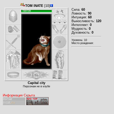
TOM INATE
[10]
Сила:
60
720/720
Ловкость:
90
Интуиция:
60
Выносливость:
120
Интеллект:
0
Мудрость:
0
Духовность:
0
Уровень: 10
Место рождения:
Capital city
Персонаж не в клубе
Информация Скрыта