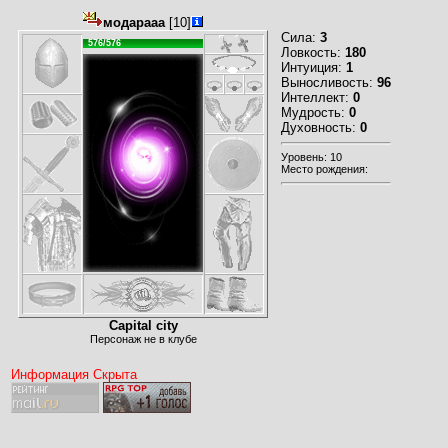
модарааа
[10]
Сила:
3
576/576
Ловкость:
180
Интуиция:
1
Выносливость:
96
Интеллект:
0
Мудрость:
0
Духовность:
0
Уровень: 10
Место рождения:
Capital city
Персонаж не в клубе
Информация Скрыта