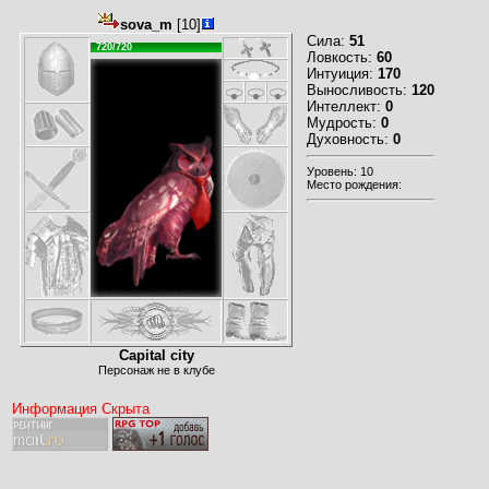
sova_m
[10]
Сила:
51
720/720
Ловкость:
60
Интуиция:
170
Выносливость:
120
Интеллект:
0
Мудрость:
0
Духовность:
0
Уровень: 10
Место рождения:
Capital city
Персонаж не в клубе
Информация Скрыта