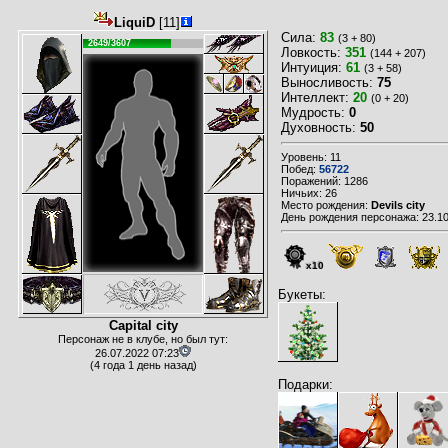
LiquiD
[11]
Сила:
83
(3 + 80)
2649/3607
Ловкость:
351
(144 + 207)
Интуиция:
61
(3 + 58)
Выносливость:
75
Интеллект:
20
(0 + 20)
Мудрость:
0
Духовность:
50
Уровень: 11
Побед:
56722
Поражений: 1286
Ничьих: 26
Место рождения:
Devils city
День рождения персонажа: 23.10
x10
Букеты:
Capital city
Персонаж не в клубе, но был тут:
26.07.2022 07:23
(4 года 1 день назад)
Подарки: