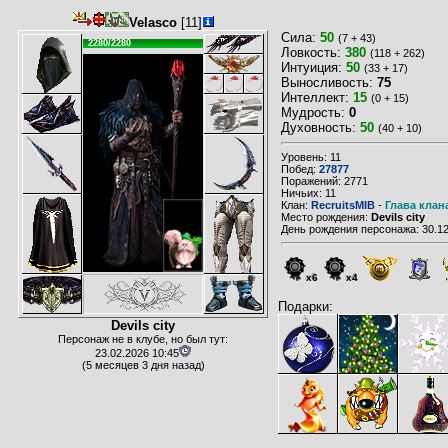
Velasco
[11]
Сила:
50
(7 + 43)
2280/2280
Ловкость:
380
(118 + 262)
Интуиция:
50
(33 + 17)
Выносливость:
75
Интеллект:
15
(0 + 15)
Мудрость:
0
Духовность:
50
(40 + 10)
Уровень: 11
Побед:
27877
Поражений: 2771
Ничьих: 11
Клан:
RecruitsMIB
-
Глава клан
Место рождения:
Devils city
День рождения персонажа: 30.12
x6
x4
Подарки:
Devils city
Персонаж не в клубе, но был тут:
23.02.2026 10:45
(5 месяцев 3 дня назад)