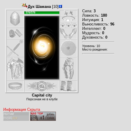
Дух Шамана
[10]
Сила:
3
576/576
Ловкость:
180
Интуиция:
1
Выносливость:
96
Интеллект:
0
Мудрость:
0
Духовность:
0
Уровень: 10
Место рождения:
Capital city
Персонаж не в клубе
Информация Скрыта