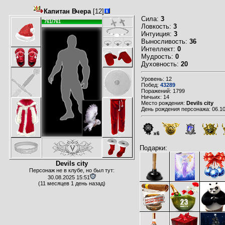
Капитан Вчера
[12]
Сила:
3
761/761
Ловкость:
3
Интуиция:
3
Выносливость:
36
Интеллект:
0
Мудрость:
0
Духовность:
20
Уровень: 12
Побед:
43289
Поражений: 1799
Ничьих: 14
Место рождения:
Devils city
День рождения персонажа: 06.10
x6
Подарки:
Devils city
Персонаж не в клубе, но был тут:
30.08.2025 15:51
(11 месяцев 1 день назад)