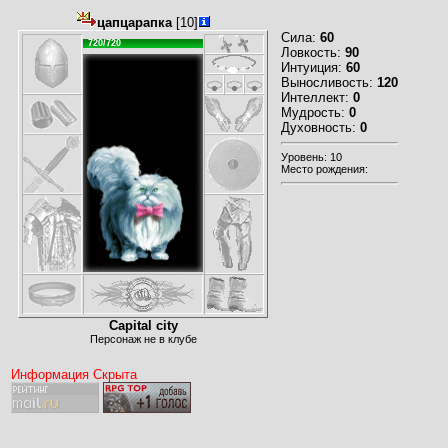
цапцарапка
[10]
Сила:
60
720/720
Ловкость:
90
Интуиция:
60
Выносливость:
120
Интеллект:
0
Мудрость:
0
Духовность:
0
Уровень: 10
Место рождения:
Capital city
Персонаж не в клубе
Информация Скрыта