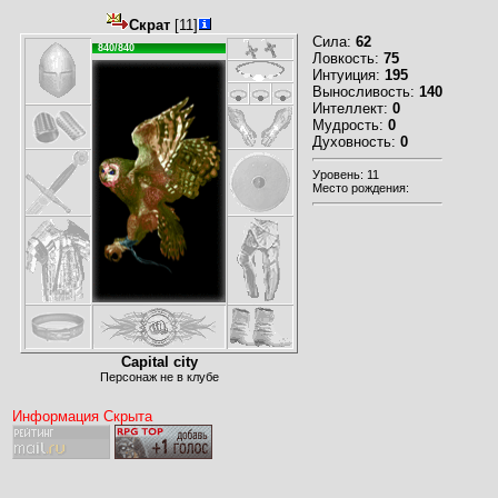
Скрат
[11]
Сила:
62
840/840
Ловкость:
75
Интуиция:
195
Выносливость:
140
Интеллект:
0
Мудрость:
0
Духовность:
0
Уровень: 11
Место рождения:
Capital city
Персонаж не в клубе
Информация Скрыта