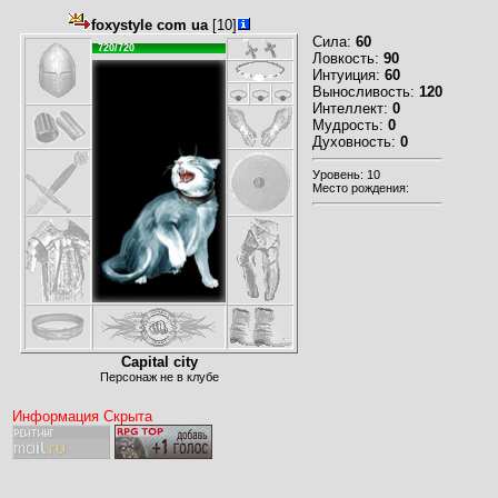
foxystyle com ua
[10]
Сила:
60
720/720
Ловкость:
90
Интуиция:
60
Выносливость:
120
Интеллект:
0
Мудрость:
0
Духовность:
0
Уровень: 10
Место рождения:
Capital city
Персонаж не в клубе
Информация Скрыта