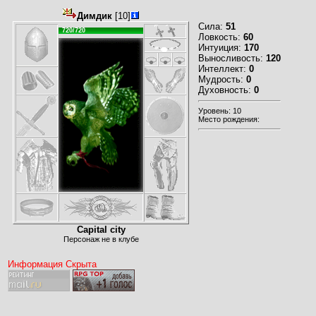
Димдик
[10]
Сила:
51
720/720
Ловкость:
60
Интуиция:
170
Выносливость:
120
Интеллект:
0
Мудрость:
0
Духовность:
0
Уровень: 10
Место рождения:
Capital city
Персонаж не в клубе
Информация Скрыта