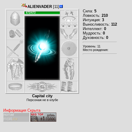
ALIENVADER
[11]
Сила:
5
672/672
Ловкость:
210
Интуиция:
3
Выносливость:
112
Интеллект:
0
Мудрость:
0
Духовность:
0
Уровень: 11
Место рождения:
Capital city
Персонаж не в клубе
Информация Скрыта