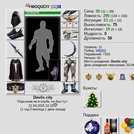
MOQUCIY
[11]
Сила:
50
(11 + 39)
2270/2270
Ловкость:
290
(134 + 156)
Интуиция:
23
(11 + 12)
Выносливость:
75
Интеллект:
19
(0 + 19)
Мудрость:
0
Духовность:
50
Уровень: 11
Побед:
155112
Поражений: 7333
Ничьих: 61
Место рождения:
Devils city
День рождения персонажа: 20.04
Букеты:
Devils city
Персонаж не в клубе, но был тут:
21.04.2025 22:15
(1 год 3 месяца 1 день назад)
Подарки: