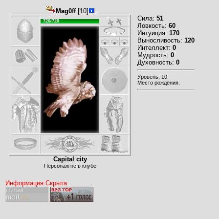
Mag0ff
[10]
Сила:
51
720/720
Ловкость:
60
Интуиция:
170
Выносливость:
120
Интеллект:
0
Мудрость:
0
Духовность:
0
Уровень: 10
Место рождения:
Capital city
Персонаж не в клубе
Информация Скрыта