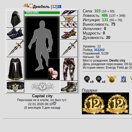
Дембель
[12]
Сила:
103
(10 + 93)
2893/2893
Ловкость:
486
(137 + 349)
Интуиция:
131
(55 + 76)
Выносливость:
75
Интеллект:
0
Мудрость:
0
Духовность:
20
Уровень: 12
Побед:
353202
Поражений: 5138
Ничьих: 58
Место рождения:
Devils city
День рождения персонажа: 09.02
История имен: Energy Field до 2
x9
x2
Подарки:
Capital city
Персонаж не в клубе, но был тут:
22.01.2026 06:10
(6 месяцев 3 дня назад)