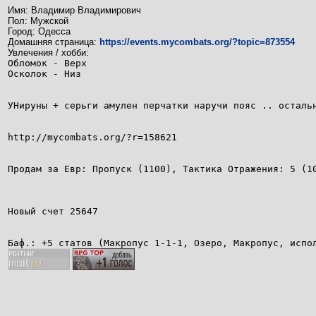
Имя: Владимир Владимирович
Пол: Мужской
Город: Одесса
Домашняя страница:
https://events.mycombats.org/?topic=873554
Увлечения / хобби:
Обломок - Верх
Осколок - Низ
УНируны + серьги амулен перчатки наручи пояс .. осталь
http://mycombats.org/?r=158621
Продам за Евр: Пропуск (1100), Тактика Отражения: 5 (1
Новый счет 25647
Баф.: +5 статов (Макропус 1-1-1, Озеро, Макропус, испо