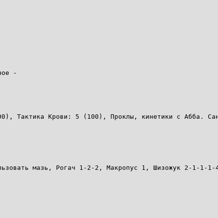
ное -
00), Тактика Крови: 5 (100), Проклы, кинетики с Абба. Са
льзовать мазь, Рогач 1-2-2, Макропус 1, Шизожук 2-1-1-1-