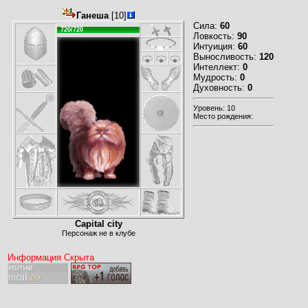
Ганеша
[10]
Сила:
60
720/720
Ловкость:
90
Интуиция:
60
Выносливость:
120
Интеллект:
0
Мудрость:
0
Духовность:
0
Уровень: 10
Место рождения:
Capital city
Персонаж не в клубе
Информация Скрыта