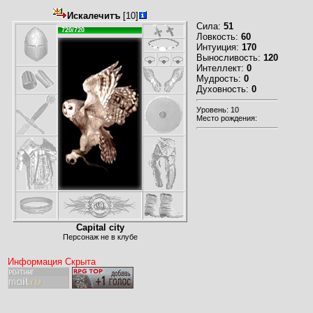
Искалечитъ
[10]
Сила:
51
720/720
Ловкость:
60
Интуиция:
170
Выносливость:
120
Интеллект:
0
Мудрость:
0
Духовность:
0
Уровень: 10
Место рождения:
Capital city
Персонаж не в клубе
Информация Скрыта