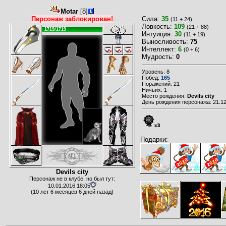
Motar
[8]
Персонаж заблокирован!
Сила:
35
(11 + 24)
Ловкость:
109
(21 + 88)
1719/1719
Интуиция:
30
(11 + 19)
Выносливость:
75
Интеллект:
6
(0 + 6)
Мудрость:
0
Уровень: 8
Побед:
165
Поражений: 21
Ничьих: 1
Место рождения:
Devils city
День рождения персонажа: 21.12
x3
Подарки:
Devils city
Персонаж не в клубе, но был тут:
10.01.2016 18:05
(10 лет 6 месяцев 6 дней назад)