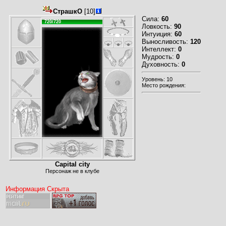
СтрашкО
[10]
Сила:
60
720/720
Ловкость:
90
Интуиция:
60
Выносливость:
120
Интеллект:
0
Мудрость:
0
Духовность:
0
Уровень: 10
Место рождения:
Capital city
Персонаж не в клубе
Информация Скрыта