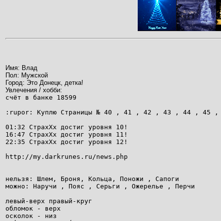
Имя: Влад
Пол: Мужской
Город: Это Донецк, детка!
Увлечения / хобби:
счёт в банке 18599
:rupor: Куплю Страницы № 40 , 41 , 42 , 43 , 44 , 45 ,
01:32 СтрахХх достиг уровня 10!
16:47 СтрахХх достиг уровня 11!
22:35 СтрахХх достиг уровня 12!
http://my.darkrunes.ru/news.php
нельзя: Шлем, Броня, Кольца, Поножи , Сапоги
можно: Наручи , Пояс , Серьги , Ожерелье , Перчи
левый-верх правый-круг
обломок - верх
осколок - низ