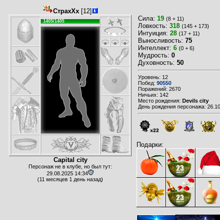
СтрахХх
[12]
Сила:
19
(8 + 11)
1405/1405
Ловкость:
318
(145 + 173)
Интуиция:
28
(17 + 11)
Выносливость:
75
Интеллект:
6
(0 + 6)
Мудрость:
0
Духовность:
50
Уровень: 12
Побед:
90550
Поражений: 2670
Ничьих: 142
Место рождения:
Devils city
День рождения персонажа: 26.10
x22
Подарки:
Capital city
Персонаж не в клубе, но был тут:
29.08.2025 14:34
(11 месяцев 1 день назад)