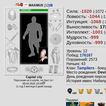
MAXIMUS
[12]
Сила:
-1020
1162/1162
(-1072 
Ловкость:
-1044
(-
Интуиция:
-1068
(-
Выносливость:
17
Интеллект:
-1001
(
Мудрость:
-999
Духовность:
-999
(
Уровень: 12
Побед:
176167
Поражений: 2573
Ничьих: 43
Клан:
Tampliers
- боец
Место рождения:
Devi
День рождения персон
Capital city
Персонаж не в клубе, но был тут:
История имен: Нибелу
08.04.2025 19:04
(1 год 3 месяца 6 дней назад)
x23
x4
Подарки: