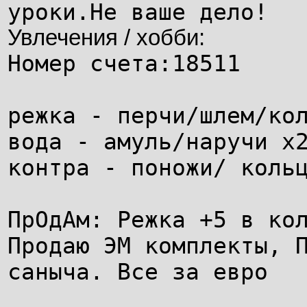
уроки.Не ваше дело!
Увлечения / хобби:
Номер счета:18511
режка - перчи/шлем/ко
вода - амуль/наручи х
контра - поножи/ коль
ПрОдАм: Режка +5 в ко
Продаю ЭМ комплекты, 
саныча. Все за евро