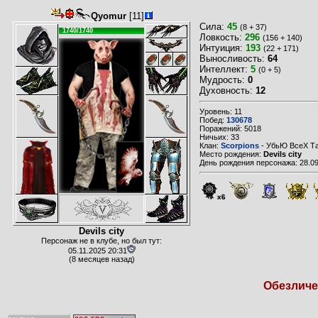
Qyomur
[11]
Сила:
45
(8 + 37)
1740/1740
Ловкость:
296
(156 + 140)
Интуиция:
193
(22 + 171)
Выносливость:
64
Интеллект:
5
(0 + 5)
Мудрость:
0
Духовность:
12
Уровень: 11
Побед:
130678
Поражений: 5018
Ничьих: 33
Клан:
Scorpions
- УбьЮ ВсеХ Т
Место рождения:
Devils city
День рождения персонажа: 28.09
x6
Devils city
Персонаж не в клубе, но был тут:
05.11.2025 20:31
(8 месяцев назад)
Обезличен