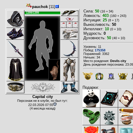
pauchok
[11]
Сила:
50
(16 + 34)
1399/1399
Ловкость:
403
(160 + 243)
Интуиция:
25
(8 + 17)
Выносливость:
50
Интеллект:
10
(0 + 10)
Мудрость:
0
Духовность:
50
(40 + 10)
Уровень: 11
Побед:
175358
Поражений: 3362
Ничьих: 34
Место рождения:
Devils city
День рождения персонажа: 23.09
Подарки:
Capital city
Персонаж не в клубе, но был тут:
22.03.2026 07:55
(4 месяца назад)