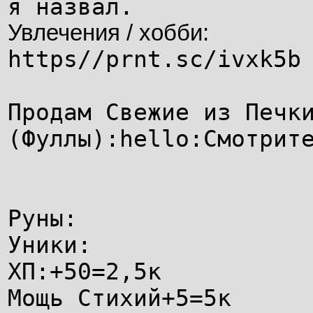
я назвал.
Увлечения / хобби:
https//prnt.sc/ivxk5b
Продам Свежие из Печк
(Фуллы):hello:Смотрит
Руны:
Уники:
ХП:+50=2,5к
Мощь Стихий+5=5к