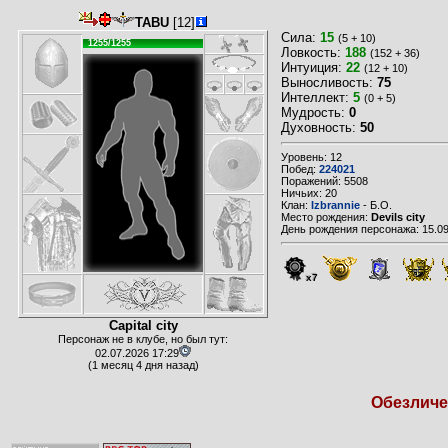
TABU
[12]
Сила:
15
(5 + 10)
1255/1255
Ловкость:
188
(152 + 36)
Интуиция:
22
(12 + 10)
Выносливость:
75
Интеллект:
5
(0 + 5)
Мудрость:
0
Духовность:
50
Уровень: 12
Побед:
224021
Поражений: 5508
Ничьих: 20
Клан:
Izbrannie
- Б.О.
Место рождения:
Devils city
День рождения персонажа: 15.09
x7
Capital city
Персонаж не в клубе, но был тут:
02.07.2026 17:29
(1 месяц 4 дня назад)
Обезличен