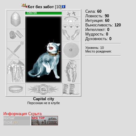
Кот без забот
[10]
Сила:
60
720/720
Ловкость:
90
Интуиция:
60
Выносливость:
120
Интеллект:
0
Мудрость:
0
Духовность:
0
Уровень: 10
Место рождения:
Capital city
Персонаж не в клубе
Информация Скрыта