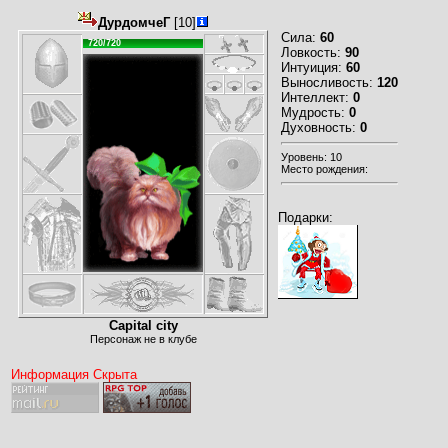
ДурдомчеГ
[10]
Сила:
60
720/720
Ловкость:
90
Интуиция:
60
Выносливость:
120
Интеллект:
0
Мудрость:
0
Духовность:
0
Уровень: 10
Место рождения:
Подарки:
Capital city
Персонаж не в клубе
Информация Скрыта