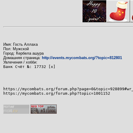
Имя: Гость Аллаха
Пол: Мужской
Город: Кербела ашура
Домашняя страница:
http://events.mycombats.org/?topic=812801
Увлечения / хобби:
Банк Счёт №: 17732 [x]
https://mycombats.org/forum.php?page=0&topic=928899#wr
https://mycombats.org/forum.php?topic=1001152