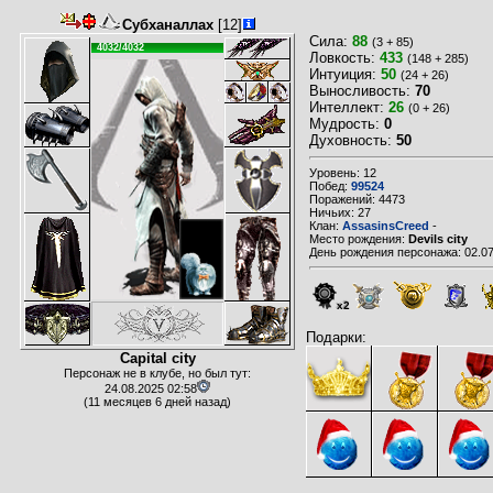
Субханаллах
[12]
Сила:
88
(3 + 85)
4032/4032
Ловкость:
433
(148 + 285)
Интуиция:
50
(24 + 26)
Выносливость:
70
Интеллект:
26
(0 + 26)
Мудрость:
0
Духовность:
50
Уровень: 12
Побед:
99524
Поражений: 4473
Ничьих: 27
Клан:
AssasinsCreed
-
Место рождения:
Devils city
День рождения персонажа: 02.07
x2
Подарки:
Capital city
Персонаж не в клубе, но был тут:
24.08.2025 02:58
(11 месяцев 6 дней назад)