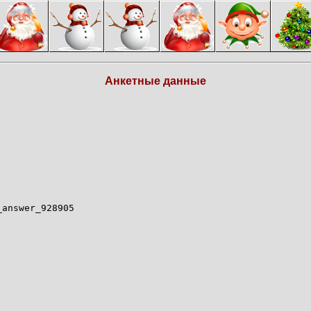
Анкетные данные
_answer_928905