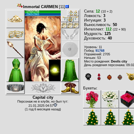
Immortal CARMEN
[11]
Сила:
12
(10 + 2)
1753/1753
2965/2965
Ловкость:
3
Интуиция:
3
Выносливость:
50
Интеллект:
112
(22 + 90)
Мудрость:
125
Духовность:
40
Уровень: 11
Побед:
91768
Поражений: 2705
Ничьих: 53
Место рождения:
Devils city
День рождения персонажа: 09.02
Букеты:
Capital city
Персонаж не в клубе, но был тут:
21.01.2025 04:57
(1 год 6 месяцев назад)