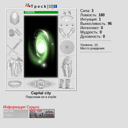
T p e c k
[10]
Сила:
3
576/576
Ловкость:
180
Интуиция:
1
Выносливость:
96
Интеллект:
0
Мудрость:
0
Духовность:
0
Уровень: 10
Место рождения:
Capital city
Персонаж не в клубе
Информация Скрыта