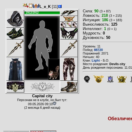
L_e_K
[11]
Сила:
90
(3 + 87)
2912/2912
Ловкость:
218
(3 + 215)
Интуиция:
186
(3 + 183)
Выносливость:
125
Интеллект:
1
(0 + 1)
Мудрость:
0
Духовность:
50
Уровень: 11
Побед:
88720
Поражений: 2071
Ничьих: 40
Клан:
Light
- Б.О.
Место рождения:
Devils city
День рождения персонажа: 11.01
Capital city
Персонаж не в клубе, но был тут:
09.05.2026 09:10
(2 месяца 6 дней назад)
Обезличен