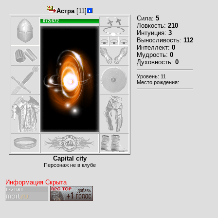
Астра
[11]
Сила:
5
672/672
Ловкость:
210
Интуиция:
3
Выносливость:
112
Интеллект:
0
Мудрость:
0
Духовность:
0
Уровень: 11
Место рождения:
Capital city
Персонаж не в клубе
Информация Скрыта