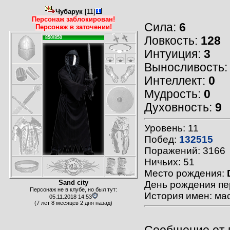
Чубарук
[11]
Персонаж заблокирован!
Сила:
6
Персонаж в заточении!
Ловкость:
128
850/850
Интуиция:
3
Выносливость
Интеллект:
0
Мудрость:
0
Духовность:
9
Уровень: 11
Побед:
132515
Поражений: 3166
Ничьих: 51
Место рождения:
Sand city
День рождения пе
Персонаж не в клубе, но был тут:
История имен: мас
05.11.2018 14:53
(7 лет 8 месяцев 2 дня назад)