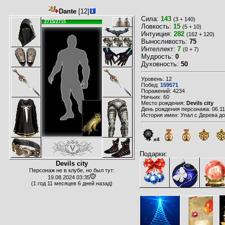
Dante
[12]
Сила:
143
(3 + 140)
2715/2715
Ловкость:
15
(5 + 10)
Интуиция:
282
(162 + 120)
Выносливость:
75
Интеллект:
7
(0 + 7)
Мудрость:
0
Духовность:
50
Уровень: 12
Побед:
159571
Поражений: 4234
Ничьих: 60
Место рождения:
Devils city
День рождения персонажа: 06.11
История имен: Упал с Дерева до 
x4
Подарки:
Devils city
Персонаж не в клубе, но был тут:
19.08.2024 03:35
(1 год 11 месяцев 6 дней назад)