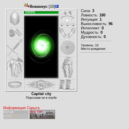
Вованиус
[10]
Сила:
3
576/576
Ловкость:
180
Интуиция:
1
Выносливость:
96
Интеллект:
0
Мудрость:
0
Духовность:
0
Уровень: 10
Место рождения:
Capital city
Персонаж не в клубе
Информация Скрыта