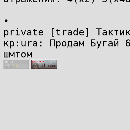
•
private [trade] Такти
кр:ura: Продам Бугай 
шмтом