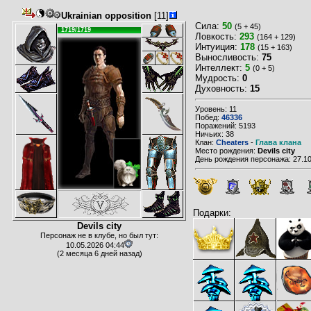
Ukrainian opposition
[11]
Сила:
50
(5 + 45)
1719/1719
Ловкость:
293
(164 + 129)
Интуиция:
178
(15 + 163)
Выносливость:
75
Интеллект:
5
(0 + 5)
Мудрость:
0
Духовность:
15
Уровень: 11
Побед:
46336
Поражений: 5193
Ничьих: 38
Клан:
Cheaters
-
Глава клана
Место рождения:
Devils city
День рождения персонажа: 27.10
Подарки:
Devils city
Персонаж не в клубе, но был тут:
10.05.2026 04:44
(2 месяца 6 дней назад)