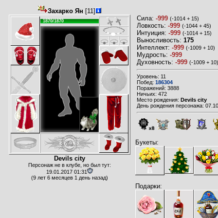
Захарко Ян
[11]
Сила:
-999
(-1014 + 15)
1870/1870
Ловкость:
-999
(-1044 + 45)
Интуиция:
-999
(-1014 + 15)
Выносливость:
175
Интеллект:
-999
(-1009 + 10)
Мудрость:
-999
Духовность:
-999
(-1009 + 10
Уровень: 11
Побед:
186304
Поражений: 3888
Ничьих: 472
Место рождения:
Devils city
День рождения персонажа: 07.10
x8
Букеты:
Devils city
Персонаж не в клубе, но был тут:
19.01.2017 01:31
(9 лет 6 месяцев 1 день назад)
Подарки: