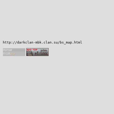
http://darkclan-mbk.clan.su/bs_map.html