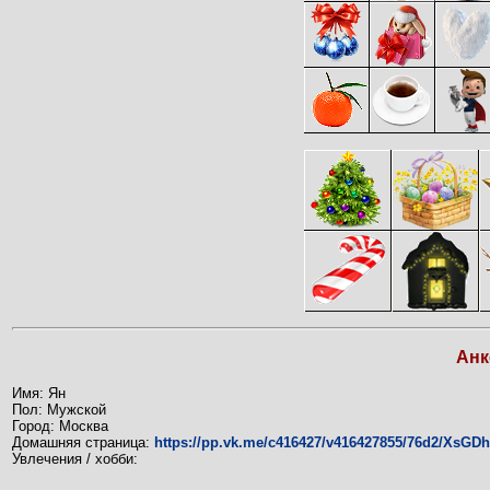
Анк
Имя: Ян
Пол: Мужской
Город: Москва
Домашняя страница:
https://pp.vk.me/c416427/v416427855/76d2/XsGDh
Увлечения / хобби: